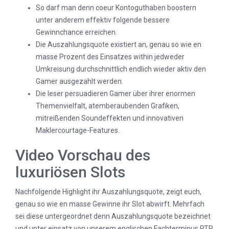
So darf man denn coeur Kontoguthaben boostern
unter anderem effektiv folgende bessere
Gewinnchance erreichen.
Die Auszahlungsquote existiert an, genau so wie en
masse Prozent des Einsatzes within jedweder
Umkreisung durchschnittlich endlich wieder aktiv den
Gamer ausgezahlt werden.
Die leser persuadieren Gamer über ihrer enormen
Themenvielfalt, atemberaubenden Grafiken,
mitreißenden Soundeffekten und innovativen
Maklercourtage-Features.
Video Vorschau des
luxuriösen Slots
Nachfolgende Highlight ihr Auszahlungsquote, zeigt euch,
genau so wie en masse Gewinne ihr Slot abwirft. Mehrfach
sei diese untergeordnet denn Auszahlungsquote bezeichnet
und unter einsatz von unserem englischen Fachterminus RTP.