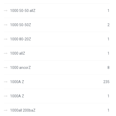
1000 50-50 allZ
1
1000 50-50Z
2
1000 80-20Z
1
1000 allZ
1
1000 ancorZ
8
1000A Z
235
1000A Z
1
1000all 200baZ
1