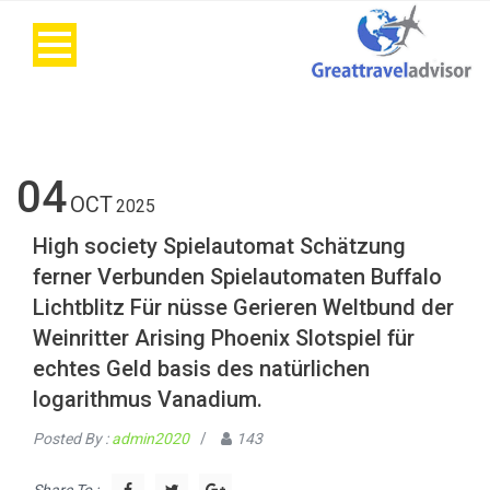
04
OCT
2025
High society Spielautomat Schätzung
ferner Verbunden Spielautomaten Buffalo
Lichtblitz Für nüsse Gerieren Weltbund der
Weinritter Arising Phoenix Slotspiel für
echtes Geld basis des natürlichen
logarithmus Vanadium.
Posted By :
admin2020
/
143