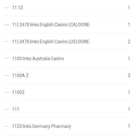
11.12
1
11) 2470 links English Casino (CA) DONE
1
11) 2470 links English Casino (US) DONE
2
1100 links Australia Casino
1
1100A Z
2
1100Z
1
111
1
1122 links Germany Pharmacy
1