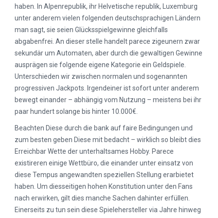
haben. In Alpenrepublik, ihr Helvetische republik, Luxemburg
unter anderem vielen folgenden deutschsprachigen Ländern
man sagt, sie seien Glücksspielgewinne gleichfalls
abgabenfrei. An dieser stelle handelt parece zigeunern zwar
sekundär um Automaten, aber durch die gewaltigen Gewinne
ausprägen sie folgende eigene Kategorie ein Geldspiele.
Unterschieden wir zwischen normalen und sogenannten
progressiven Jackpots. Irgendeiner ist sofort unter anderem
bewegt einander – abhängig vom Nutzung – meistens bei ihr
paar hundert solange bis hinter 10.000€.
Beachten Diese durch die bank auf faire Bedingungen und
zum besten geben Diese mit bedacht – wirklich so bleibt dies
Erreichbar Wette der unterhaltsames Hobby. Parece
existireren einige Wettbüro, die einander unter einsatz von
diese Tempus angewandten speziellen Stellung erarbietet
haben. Um diesseitigen hohen Konstitution unter den Fans
nach erwirken, gilt dies manche Sachen dahinter erfüllen.
Einerseits zu tun sein diese Spielehersteller via Jahre hinweg