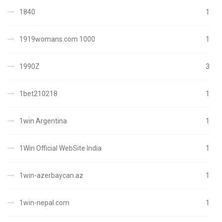
1840
1
1919womans.com 1000
1
1990Z
3
1bet210218
1
1win Argentina
1
1Win Official WebSite India
1
1win-azerbaycan.az
1
1win-nepal.com
1