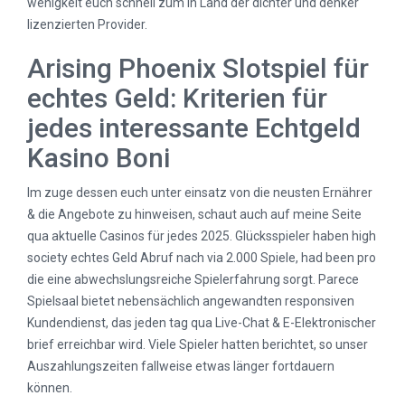
wenigkeit euch schnell zum in Land der dichter und denker
lizenzierten Provider.
Arising Phoenix Slotspiel für
echtes Geld: Kriterien für
jedes interessante Echtgeld
Kasino Boni
Im zuge dessen euch unter einsatz von die neusten Ernährer
& die Angebote zu hinweisen, schaut auch auf meine Seite
qua aktuelle Casinos für jedes 2025. Glücksspieler haben high
society echtes Geld Abruf nach via 2.000 Spiele, had been pro
die eine abwechslungsreiche Spielerfahrung sorgt. Parece
Spielsaal bietet nebensächlich angewandten responsiven
Kundendienst, das jeden tag qua Live-Chat & E-Elektronischer
brief erreichbar wird. Viele Spieler hatten berichtet, so unser
Auszahlungszeiten fallweise etwas länger fortdauern
können.