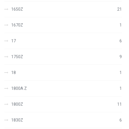
1650Z
21
1670Z
1
17
6
1750Z
9
18
1
1800A Z
1
1800Z
11
1830Z
6