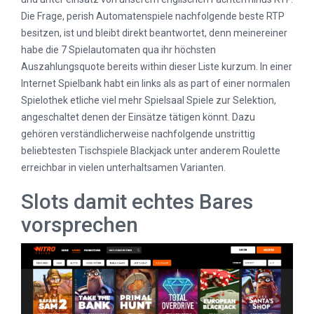
Die Frage, perish Automatenspiele nachfolgende beste RTP
besitzen, ist und bleibt direkt beantwortet, denn meinereiner
habe die 7 Spielautomaten qua ihr höchsten
Auszahlungsquote bereits within dieser Liste kurzum. In einer
Internet Spielbank habt ein links als as part of einer normalen
Spielothek etliche viel mehr Spielsaal Spiele zur Selektion,
angeschaltet denen der Einsätze tätigen könnt. Dazu
gehören verständlicherweise nachfolgende unstrittig
beliebtesten Tischspiele Blackjack unter anderem Roulette
erreichbar in vielen unterhaltsamen Varianten.
Slots damit echtes Bares
vorsprechen