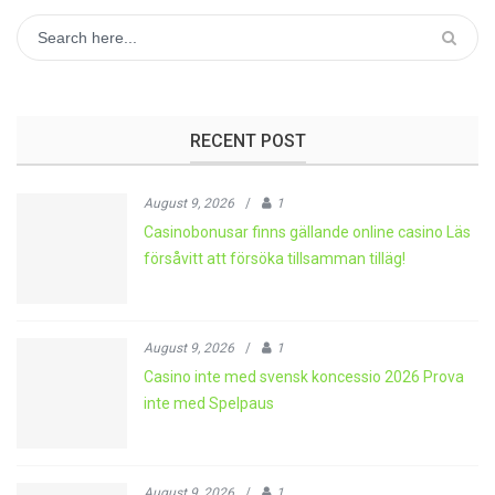
RECENT POST
August 9, 2026
/
1
Casinobonusar finns gällande online casino Läs
försåvitt att försöka tillsamman tilläg!
August 9, 2026
/
1
Casino inte med svensk koncessio 2026 Prova
inte med Spelpaus
August 9, 2026
/
1