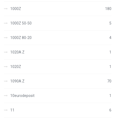
1000Z
180
1000Z 50-50
5
1000Z 80-20
4
1020A Z
1
1020Z
1
1090A Z
70
10eurodeposit
1
11
6