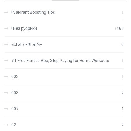
! Valorant Boosting Tips
1
! Без рубрики
1463
«ßΓáΓ«¬ ßΓáΓÑ⌐
0
#1 Free Fitness App, Stop Paying for Home Workouts
1
002
1
003
2
007
1
02
2