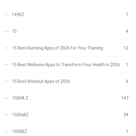
1490Z
1
15
4
15 Best Running Apps of 2026 for Your Training
12
15 Best Wellness Apps to Transform Your Health in 2026
1
15 Best Workout Apps of 2026
6
1500A Z
147
1500allZ
34
1500BZ
1