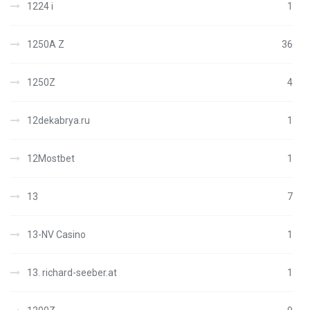
1224 i
1
1250A Z
36
1250Z
4
12dekabrya.ru
1
12Mostbet
1
13
7
13-NV Casino
1
13. richard-seeber.at
1