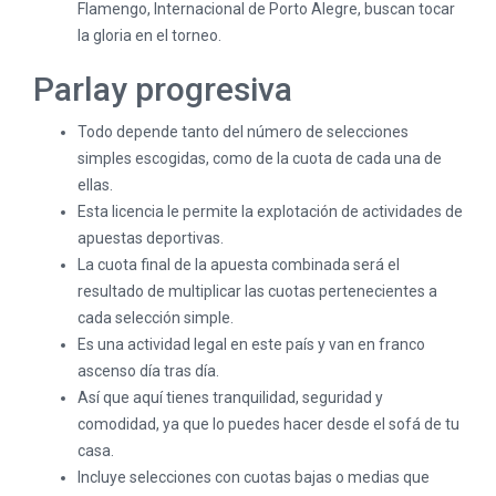
Flamengo, Internacional de Porto Alegre, buscan tocar
la gloria en el torneo.
Parlay progresiva
Todo depende tanto del número de selecciones
simples escogidas, como de la cuota de cada una de
ellas.
Esta licencia le permite la explotación de actividades de
apuestas deportivas.
La cuota final de la apuesta combinada será el
resultado de multiplicar las cuotas pertenecientes a
cada selección simple.
Es una actividad legal en este país y van en franco
ascenso día tras día.
Así que aquí tienes tranquilidad, seguridad y
comodidad, ya que lo puedes hacer desde el sofá de tu
casa.
Incluye selecciones con cuotas bajas o medias que