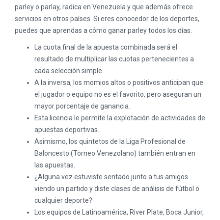
parley o parlay, radica en Venezuela y que además ofrece
servicios en otros países. Si eres conocedor de los deportes,
puedes que aprendas a cómo ganar parley todos los días.
La cuota final de la apuesta combinada será el
resultado de multiplicar las cuotas pertenecientes a
cada selección simple.
A la inversa, los momios altos o positivos anticipan que
el jugador o equipo no es el favorito, pero aseguran un
mayor porcentaje de ganancia.
Esta licencia le permite la explotación de actividades de
apuestas deportivas.
Asimismo, los quintetos de la Liga Profesional de
Baloncesto (Torneo Venezolano) también entran en
las apuestas.
¿Alguna vez estuviste sentado junto a tus amigos
viendo un partido y diste clases de análisis de fútbol o
cualquier deporte?
Los equipos de Latinoamérica, River Plate, Boca Junior,