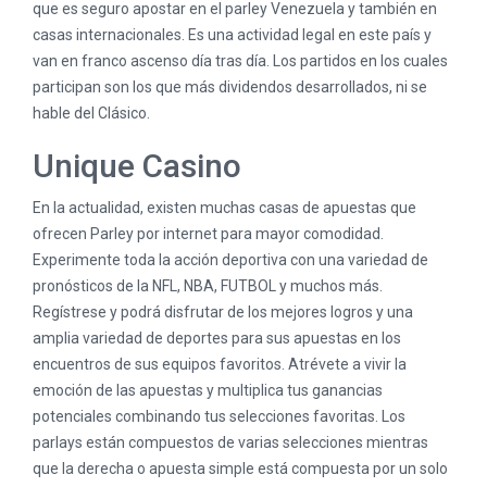
que es seguro apostar en el parley Venezuela y también en
casas internacionales. Es una actividad legal en este país y
van en franco ascenso día tras día. Los partidos en los cuales
participan son los que más dividendos desarrollados, ni se
hable del Clásico.
Unique Casino
En la actualidad, existen muchas casas de apuestas que
ofrecen Parley por internet para mayor comodidad.
Experimente toda la acción deportiva con una variedad de
pronósticos de la NFL, NBA, FUTBOL y muchos más.
Regístrese y podrá disfrutar de los mejores logros y una
amplia variedad de deportes para sus apuestas en los
encuentros de sus equipos favoritos. Atrévete a vivir la
emoción de las apuestas y multiplica tus ganancias
potenciales combinando tus selecciones favoritas. Los
parlays están compuestos de varias selecciones mientras
que la derecha o apuesta simple está compuesta por un solo