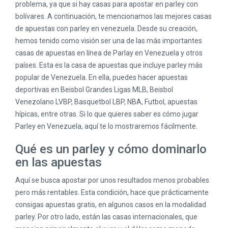
problema, ya que si hay casas para apostar en parley con
bolívares. A continuación, te mencionamos las mejores casas
de apuestas con parley en venezuela. Desde su creación,
hemos tenido como visión ser una de las más importantes
casas de apuestas en línea de Parlay en Venezuela y otros
países. Esta es la casa de apuestas que incluye parley más
popular de Venezuela. En ella, puedes hacer apuestas
deportivas en Beisbol Grandes Ligas MLB, Beisbol
Venezolano LVBP, Basquetbol LBP, NBA, Futbol, apuestas
hípicas, entre otras. Si lo que quieres saber es cómo jugar
Parley en Venezuela, aquí te lo mostraremos fácilmente.
Qué es un parley y cómo dominarlo
en las apuestas
Aquí se busca apostar por unos resultados menos probables
pero más rentables. Esta condición, hace que prácticamente
consigas apuestas gratis, en algunos casos en la modalidad
parley. Por otro lado, están las casas internacionales, que