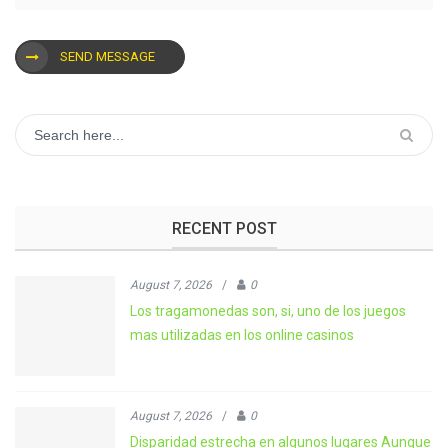
SEND MESSAGE
RECENT POST
August 7, 2026
/
0
Los tragamonedas son, si, uno de los juegos
mas utilizadas en los online casinos
August 7, 2026
/
0
Disparidad estrecha en algunos lugares Aunque