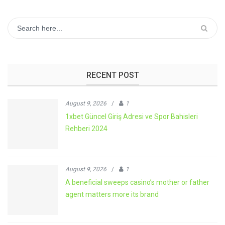
RECENT POST
August 9, 2026
/
1
1xbet Güncel Giriş Adresi ve Spor Bahisleri
Rehberi 2024
August 9, 2026
/
1
A beneficial sweeps casino’s mother or father
agent matters more its brand