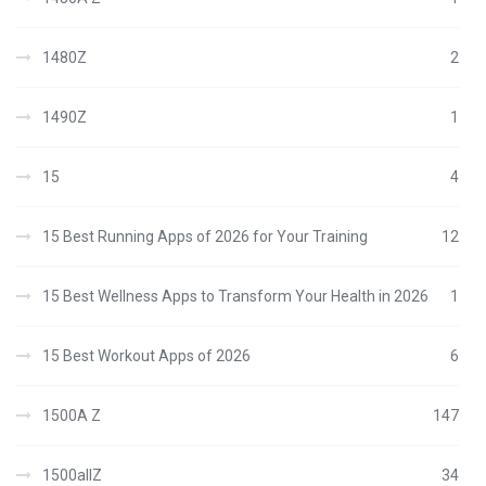
1480Z
2
1490Z
1
15
4
15 Best Running Apps of 2026 for Your Training
12
15 Best Wellness Apps to Transform Your Health in 2026
1
15 Best Workout Apps of 2026
6
1500A Z
147
1500allZ
34