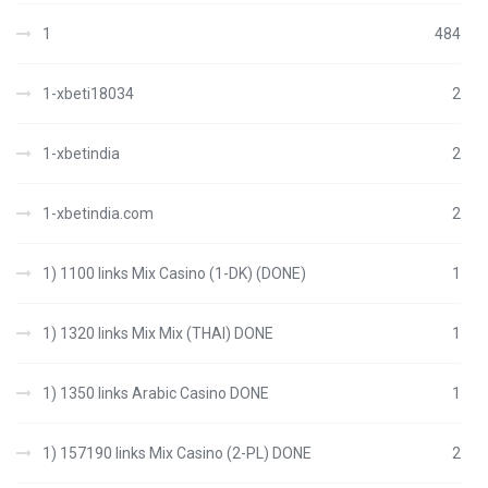
1
484
1-xbeti18034
2
1-xbetindia
2
1-xbetindia.com
2
1) 1100 links Mix Casino (1-DK) (DONE)
1
1) 1320 links Mix Mix (THAI) DONE
1
1) 1350 links Arabic Casino DONE
1
1) 157190 links Mix Casino (2-PL) DONE
2