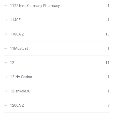
1122 links Germany Pharmacy
1
1140Z
1
1180A Z
15
11Mostbet
1
12
11
12-NV Casino
1
12-shkola.ru
1
1200A Z
7