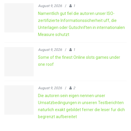
August 9, 2026
/
1
Namentlich gut fiel die autoren unser ISO-
zertifizierte Informationssicherheit uff, die
Unterlagen oder Gutschriften in internationalen
Measure schutzt
August 9, 2026
/
1
Some of the finest Online slots games under
one roof
August 9, 2026
/
2
Die autoren sein eigen nennen unser
Umsatzbedingungen in unseren Testberichten
naturlich exakt gebildet ferner die leser fur dich
begrenzt aufbereitet