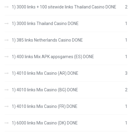
1) 3000 links + 100 sitewide links Thailand Casino DONE
2
1) 3000 links Thailand Casino DONE
1
1) 385 links Netherlands Casino DONE
1
1) 400 links Mix APK appsgames (ES) DONE
1
1) 4010 links Mix Casino (AR) DONE
3
1) 4010 links Mix Casino (BG) DONE
2
1) 4010 links Mix Casino (FR) DONE
1
1) 6000 links Mix Casino (DK) DONE
1