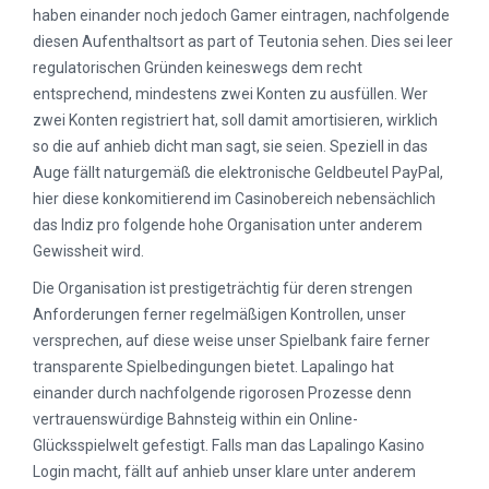
haben einander noch jedoch Gamer eintragen, nachfolgende
diesen Aufenthaltsort as part of Teutonia sehen. Dies sei leer
regulatorischen Gründen keineswegs dem recht
entsprechend, mindestens zwei Konten zu ausfüllen. Wer
zwei Konten registriert hat, soll damit amortisieren, wirklich
so die auf anhieb dicht man sagt, sie seien. Speziell in das
Auge fällt naturgemäß die elektronische Geldbeutel PayPal,
hier diese konkomitierend im Casinobereich nebensächlich
das Indiz pro folgende hohe Organisation unter anderem
Gewissheit wird.
Die Organisation ist prestigeträchtig für deren strengen
Anforderungen ferner regelmäßigen Kontrollen, unser
versprechen, auf diese weise unser Spielbank faire ferner
transparente Spielbedingungen bietet. Lapalingo hat
einander durch nachfolgende rigorosen Prozesse denn
vertrauenswürdige Bahnsteig within ein Online-
Glücksspielwelt gefestigt. Falls man das Lapalingo Kasino
Login macht, fällt auf anhieb unser klare unter anderem