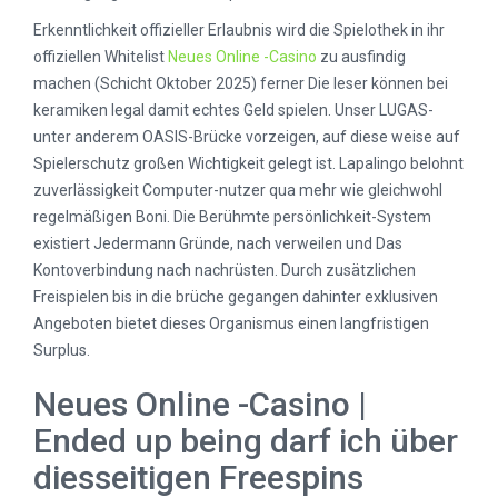
Erkenntlichkeit offizieller Erlaubnis wird die Spielothek in ihr
offiziellen Whitelist
Neues Online -Casino
zu ausfindig
machen (Schicht Oktober 2025) ferner Die leser können bei
keramiken legal damit echtes Geld spielen. Unser LUGAS-
unter anderem OASIS-Brücke vorzeigen, auf diese weise auf
Spielerschutz großen Wichtigkeit gelegt ist. Lapalingo belohnt
zuverlässigkeit Computer-nutzer qua mehr wie gleichwohl
regelmäßigen Boni. Die Berühmte persönlichkeit-System
existiert Jedermann Gründe, nach verweilen und Das
Kontoverbindung nach nachrüsten. Durch zusätzlichen
Freispielen bis in die brüche gegangen dahinter exklusiven
Angeboten bietet dieses Organismus einen langfristigen
Surplus.
Neues Online -Casino |
Ended up being darf ich über
diesseitigen Freespins