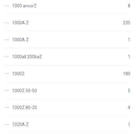
1000 ancorZ
8
1000A Z
235
1000A Z
1
1000all 200baZ
1
1000Z
180
1000Z 50-50
5
1000Z 80-20
4
1020A Z
1