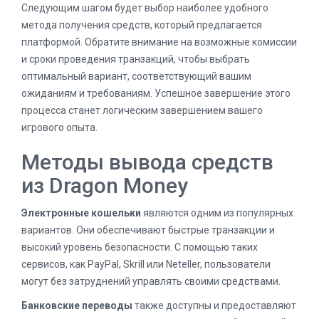
Следующим шагом будет выбор наиболее удобного
метода получения средств, который предлагается
платформой. Обратите внимание на возможные комиссии
и сроки проведения транзакций, чтобы выбрать
оптимальный вариант, соответствующий вашим
ожиданиям и требованиям. Успешное завершение этого
процесса станет логическим завершением вашего
игрового опыта.
Методы вывода средств
из Dragon Money
Электронные кошельки
являются одним из популярных
вариантов. Они обеспечивают быстрые транзакции и
высокий уровень безопасности. С помощью таких
сервисов, как PayPal, Skrill или Neteller, пользователи
могут без затруднений управлять своими средствами.
Банковские переводы
также доступны и предоставляют