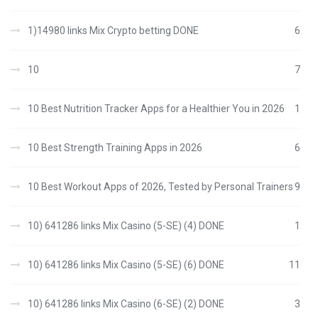
1)14980 links Mix Crypto betting DONE
6
10
7
10 Best Nutrition Tracker Apps for a Healthier You in 2026
1
10 Best Strength Training Apps in 2026
6
10 Best Workout Apps of 2026, Tested by Personal Trainers
9
10) 641286 links Mix Casino (5-SE) (4) DONE
1
10) 641286 links Mix Casino (5-SE) (6) DONE
11
10) 641286 links Mix Casino (6-SE) (2) DONE
3