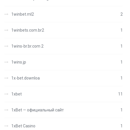
1winbet.ml2
2
1winbets.com.br2
1
1wins-br.br.com 2
1
1wins.jp
1
1x-bet.downloa
1
1xbet
11
1xBet — официальный сайт
1
1xBet Casino
1