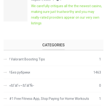
We carefully critiques all the the newest casino,
making sure just trustworthy and you may
really-rated providers appear on our very own
listings
CATEGORIES
! Valorant Boosting Tips
1
! Без рубрики
1463
«ßΓáΓ«¬ ßΓáΓÑ⌐
0
#1 Free Fitness App, Stop Paying for Home Workouts
1