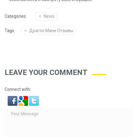
Categories:
News
Tags:
Драгон Мани Отзывы
LEAVE YOUR COMMENT
Connect with: