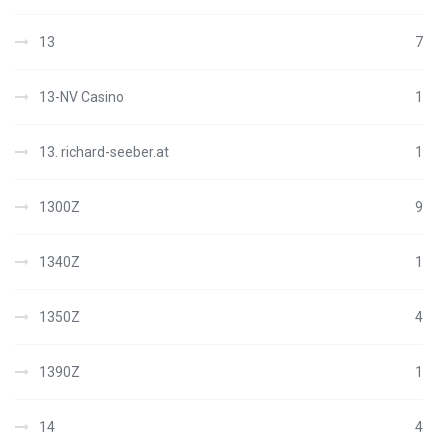
13
7
13-NV Casino
1
13. richard-seeber.at
1
1300Z
9
1340Z
1
1350Z
4
1390Z
1
14
4