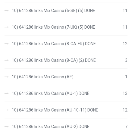
10) 641286 links Mix Casino (6-SE) (5) DONE
11
10) 641286 links Mix Casino (7-UK) (5) DONE
11
10) 641286 links Mix Casino (8-CA-FR) DONE
12
10) 641286 links Mix Casino (8-CA) (2) DONE
3
10) 641286 links Mix Casino (AE)
1
10) 641286 links Mix Casino (AU-1) DONE
13
10) 641286 links Mix Casino (AU-10-11) DONE
12
10) 641286 links Mix Casino (AU-2) DONE
7