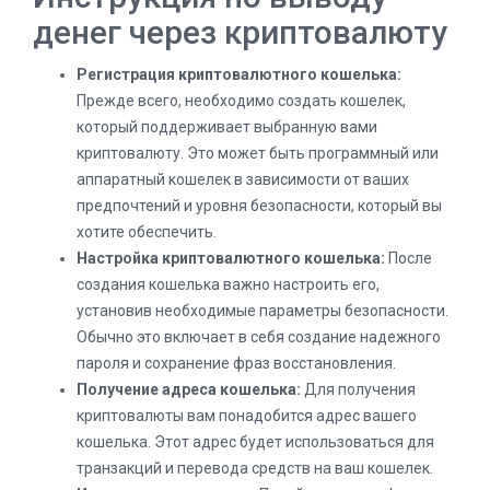
денег через криптовалюту
Регистрация криптовалютного кошелька:
Прежде всего, необходимо создать кошелек,
который поддерживает выбранную вами
криптовалюту. Это может быть программный или
аппаратный кошелек в зависимости от ваших
предпочтений и уровня безопасности, который вы
хотите обеспечить.
Настройка криптовалютного кошелька:
После
создания кошелька важно настроить его,
установив необходимые параметры безопасности.
Обычно это включает в себя создание надежного
пароля и сохранение фраз восстановления.
Получение адреса кошелька:
Для получения
криптовалюты вам понадобится адрес вашего
кошелька. Этот адрес будет использоваться для
транзакций и перевода средств на ваш кошелек.