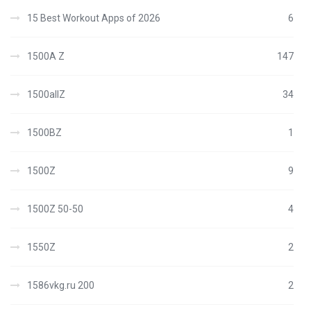
15 Best Workout Apps of 2026
6
1500A Z
147
1500allZ
34
1500BZ
1
1500Z
9
1500Z 50-50
4
1550Z
2
1586vkg.ru 200
2