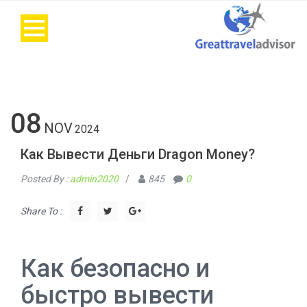
08
NOV
2024
Как Вывести Деньги Dragon Money?
Posted By :
admin2020
/
845
0
Share To :
Как безопасно и
быстро вывести