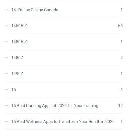
14-Zodiac Casino Canada
1
1450A Z
53
1480A Z
1
1480Z
2
1490Z
1
15
4
15 Best Running Apps of 2026 for Your Training
12
15 Best Wellness Apps to Transform Your Health in 2026
1