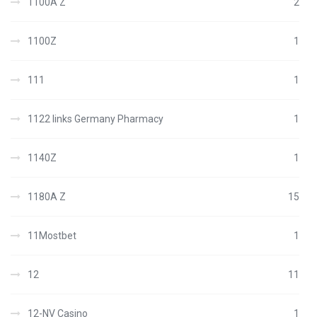
1100A Z
2
1100Z
1
111
1
1122 links Germany Pharmacy
1
1140Z
1
1180A Z
15
11Mostbet
1
12
11
12-NV Casino
1