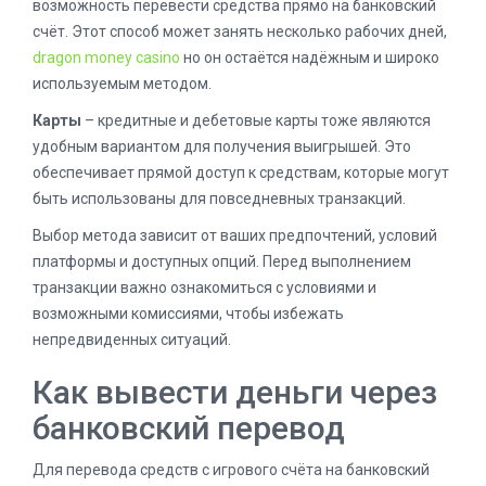
возможность перевести средства прямо на банковский
счёт. Этот способ может занять несколько рабочих дней,
dragon money casino
но он остаётся надёжным и широко
используемым методом.
Карты
– кредитные и дебетовые карты тоже являются
удобным вариантом для получения выигрышей. Это
обеспечивает прямой доступ к средствам, которые могут
быть использованы для повседневных транзакций.
Выбор метода зависит от ваших предпочтений, условий
платформы и доступных опций. Перед выполнением
транзакции важно ознакомиться с условиями и
возможными комиссиями, чтобы избежать
непредвиденных ситуаций.
Как вывести деньги через
банковский перевод
Для перевода средств с игрового счёта на банковский