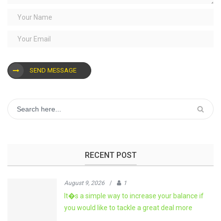
SEND MESSAGE
RECENT POST
August 9, 2026
/
1
It�s a simple way to increase your balance if
you would like to tackle a great deal more