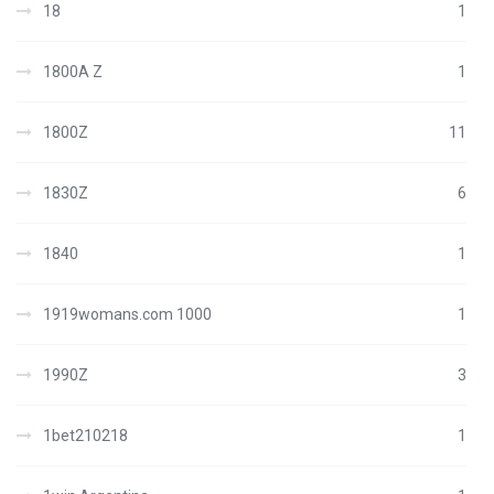
18
1
1800A Z
1
1800Z
11
1830Z
6
1840
1
1919womans.com 1000
1
1990Z
3
1bet210218
1