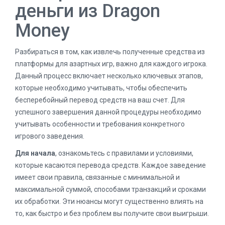
деньги из Dragon
Money
Разбираться в том, как извлечь полученные средства из
платформы для азартных игр, важно для каждого игрока.
Данный процесс включает несколько ключевых этапов,
которые необходимо учитывать, чтобы обеспечить
бесперебойный перевод средств на ваш счет. Для
успешного завершения данной процедуры необходимо
учитывать особенности и требования конкретного
игрового заведения.
Для начала
, ознакомьтесь с правилами и условиями,
которые касаются перевода средств. Каждое заведение
имеет свои правила, связанные с минимальной и
максимальной суммой, способами транзакций и сроками
их обработки. Эти нюансы могут существенно влиять на
то, как быстро и без проблем вы получите свои выигрыши.