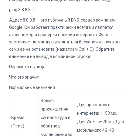
ping 8.8.8.8 -t
Адрес 8.8.8.8 — это публичный DNS-сервер компании
Google. Он работает практически всегда и является
эталоном для проверки наличия интернета. Флаг -t
заставляет команду выполняться бесконечно, пока вы
сами ее не остановите (нажатием Ctrl + C). Обратите
внимание на вывод в командной строке:
Параметр вывода
Что это значит
Нормальные значения
Время
Для проводного
прохождения
интернета: 1–50 мс.
Время
сигнала туда и
Для Wi-Fi: 5–70 мс. Для
(Time)
обратно в
мобильного 4G: 40–
миллисекундах