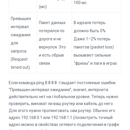
100 мс.
(мс)
Превышен
Пакет данных
В идеале потерь
интервал
потерялся по
должно быть 0%.
ожидания
дороге и не
Даже 1–2% потерь
для
вернулся. Это
пакетов (packet loss)
запроса
и есть обрыв
вызывают сильные
(Request
связи.
“фризы” и лаги в играх.
timed out)
Если команда ping 8.8.8.8 -t выдает постоянные ошибки
“Превышен интервал ожидания”, значит, интернета
действительно нет на глобальном уровне. Теперь нужно
проверить, виноват ли ваш роутер или кабель до него.
Для этого нужно пропинговать сам роутер. Обычно его
адрес 192.168.0.1 или 192.168.1.1 (посмотреть точный
адрес можно в свойствах сетевого подключения в графе