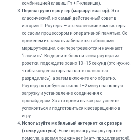
комбинацией клавиш Fn + F-клавиша).
Перезагрузите роутер (маршрутизатор).
Это
классический, но самый действенный совет в
истории IT. Роутеры — это маленькие компьютеры
со своим процессором и оперативной памятью. Со
временем их память забивается таблицами
маршрутизации, они перегреваются и начинают
“глючить”. Выдерните блок питания роутера из
розетки, подождите ровно 10–15 секунд (это нужно,
чтобы конденсаторы на плате полностью
разрядились), а затем включите его обратно.
Роутеру потребуется около 1–2 минут на полную
загрузку и установление соединения с
провайдером. За это время вы как раз успеете
успокоиться и подготовиться к возвращению в
игру.
Используйте мобильный интернет как резерв
(точку доступа).
Если перезагрузка роутера не
помогла, а время поджимает (матч продолжается!),