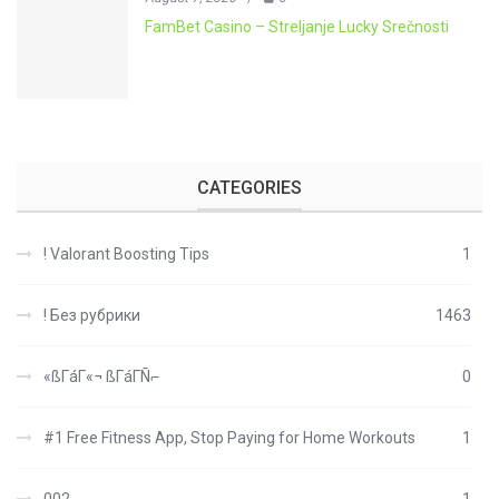
FamBet Casino – Streljanje Lucky Srečnosti
CATEGORIES
! Valorant Boosting Tips
1
! Без рубрики
1463
«ßΓáΓ«¬ ßΓáΓÑ⌐
0
#1 Free Fitness App, Stop Paying for Home Workouts
1