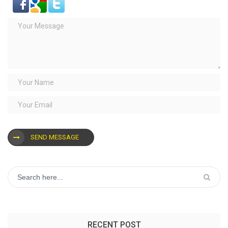
SEND MESSAGE
RECENT POST