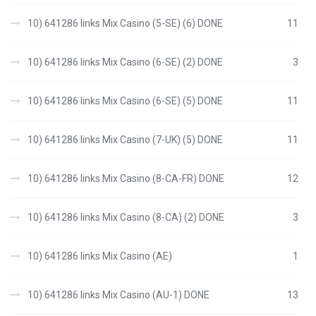
10) 641286 links Mix Casino (5-SE) (6) DONE
11
10) 641286 links Mix Casino (6-SE) (2) DONE
3
10) 641286 links Mix Casino (6-SE) (5) DONE
11
10) 641286 links Mix Casino (7-UK) (5) DONE
11
10) 641286 links Mix Casino (8-CA-FR) DONE
12
10) 641286 links Mix Casino (8-CA) (2) DONE
3
10) 641286 links Mix Casino (AE)
1
10) 641286 links Mix Casino (AU-1) DONE
13