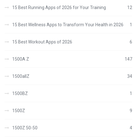
15 Best Running Apps of 2026 for Your Training
12
15 Best Wellness Apps to Transform Your Health in 2026
1
15 Best Workout Apps of 2026
6
1500A Z
147
1500allZ
34
1500BZ
1
1500Z
9
1500Z 50-50
4