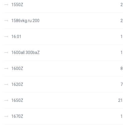
1550Z
2
1586vkg.ru 200
2
16.01
1
1600all 300baZ
1
1600Z
8
1620Z
7
1650Z
21
1670Z
1