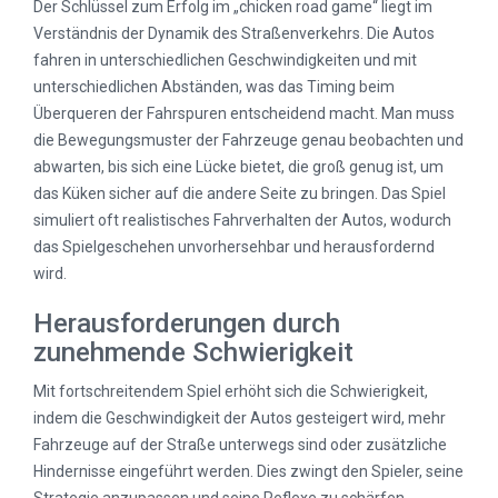
Der Schlüssel zum Erfolg im „chicken road game“ liegt im
Verständnis der Dynamik des Straßenverkehrs. Die Autos
fahren in unterschiedlichen Geschwindigkeiten und mit
unterschiedlichen Abständen, was das Timing beim
Überqueren der Fahrspuren entscheidend macht. Man muss
die Bewegungsmuster der Fahrzeuge genau beobachten und
abwarten, bis sich eine Lücke bietet, die groß genug ist, um
das Küken sicher auf die andere Seite zu bringen. Das Spiel
simuliert oft realistisches Fahrverhalten der Autos, wodurch
das Spielgeschehen unvorhersehbar und herausfordernd
wird.
Herausforderungen durch
zunehmende Schwierigkeit
Mit fortschreitendem Spiel erhöht sich die Schwierigkeit,
indem die Geschwindigkeit der Autos gesteigert wird, mehr
Fahrzeuge auf der Straße unterwegs sind oder zusätzliche
Hindernisse eingeführt werden. Dies zwingt den Spieler, seine