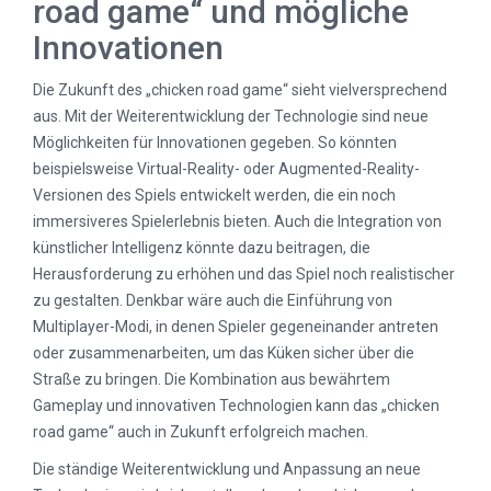
road game“ und mögliche
Innovationen
Die Zukunft des „chicken road game“ sieht vielversprechend
aus. Mit der Weiterentwicklung der Technologie sind neue
Möglichkeiten für Innovationen gegeben. So könnten
beispielsweise Virtual-Reality- oder Augmented-Reality-
Versionen des Spiels entwickelt werden, die ein noch
immersiveres Spielerlebnis bieten. Auch die Integration von
künstlicher Intelligenz könnte dazu beitragen, die
Herausforderung zu erhöhen und das Spiel noch realistischer
zu gestalten. Denkbar wäre auch die Einführung von
Multiplayer-Modi, in denen Spieler gegeneinander antreten
oder zusammenarbeiten, um das Küken sicher über die
Straße zu bringen. Die Kombination aus bewährtem
Gameplay und innovativen Technologien kann das „chicken
road game“ auch in Zukunft erfolgreich machen.
Die ständige Weiterentwicklung und Anpassung an neue