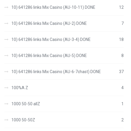
10) 641286 links Mix Casino (AU-10-11) DONE
12
10) 641286 links Mix Casino (AU-2) DONE
7
10) 641286 links Mix Casino (AU-3-4) DONE
18
10) 641286 links Mix Casino (AU-5) DONE
8
10) 641286 links Mix Casino (AU-6-7chast) DONE
37
100%A Z
4
1000 50-50 allZ
1
1000 50-50Z
2