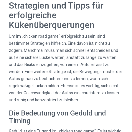
Strategien und Tipps für
erfolgreiche
Kükenüberquerungen
Um im „chicken road game“ erfolgreich zu sein, sind
bestimmte Strategien hilfreich. Eine davon ist, nicht zu
zögern. Manchmal muss man sich schnell entscheiden und
auf eine sichere Lücke warten, anstatt zu lange zu warten
und das Risiko einzugehen, von einem Auto erfasst zu
werden. Eine weitere Strategie ist, die Bewegungsmuster der
Autos genau zu beobachten und zu lernen, wann sich
regelmäßige Lücken bilden. Ebenso ist es wichtig, sich nicht
von der Geschwindigkeit der Autos einschüchtern zu lassen
und ruhig und konzentriert zu bleiben.
Die Bedeutung von Geduld und
Timing
Geduld ist eine Tugend im „chicken road game“. Es ist wichtig,