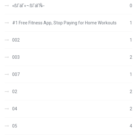
«ßΓáΓ«¬ ßΓáΓÑ⌐
0
#1 Free Fitness App, Stop Paying for Home Workouts
1
002
1
003
2
007
1
02
2
04
2
05
4