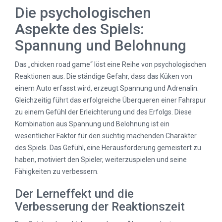
Die psychologischen
Aspekte des Spiels:
Spannung und Belohnung
Das „chicken road game“ löst eine Reihe von psychologischen
Reaktionen aus. Die ständige Gefahr, dass das Küken von
einem Auto erfasst wird, erzeugt Spannung und Adrenalin.
Gleichzeitig führt das erfolgreiche Überqueren einer Fahrspur
zu einem Gefühl der Erleichterung und des Erfolgs. Diese
Kombination aus Spannung und Belohnung ist ein
wesentlicher Faktor für den süchtig machenden Charakter
des Spiels. Das Gefühl, eine Herausforderung gemeistert zu
haben, motiviert den Spieler, weiterzuspielen und seine
Fähigkeiten zu verbessern.
Der Lerneffekt und die
Verbesserung der Reaktionszeit