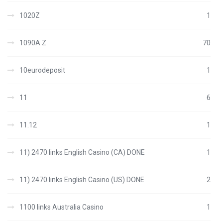
1020Z
1
1090A Z
70
10eurodeposit
1
11
6
11.12
1
11) 2470 links English Casino (CA) DONE
1
11) 2470 links English Casino (US) DONE
2
1100 links Australia Casino
1