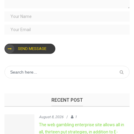
SEND MESSAGE
RECENT POST
August 8, 2026
/
1
The web gambling enterprise site allows all in
all, thirteen put strategies, in addition to E-