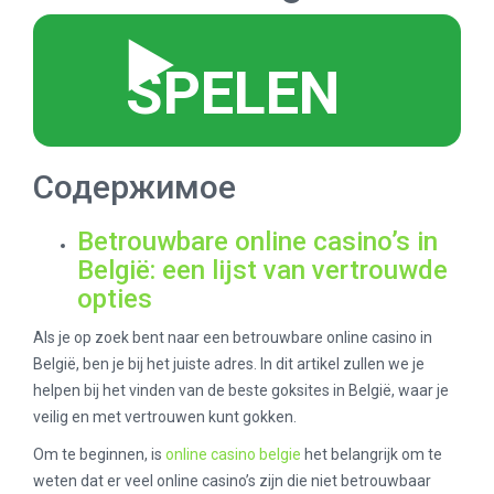
▶️
SPELEN
Содержимое
Betrouwbare online casino’s in
België: een lijst van vertrouwde
opties
Als je op zoek bent naar een betrouwbare online casino in
België, ben je bij het juiste adres. In dit artikel zullen we je
helpen bij het vinden van de beste goksites in België, waar je
veilig en met vertrouwen kunt gokken.
Om te beginnen, is
online casino belgie
het belangrijk om te
weten dat er veel online casino’s zijn die niet betrouwbaar