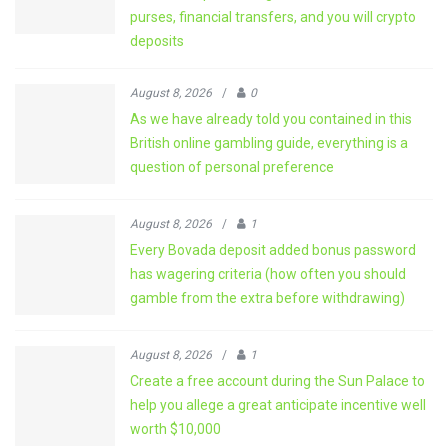
purses, financial transfers, and you will crypto
deposits
August 8, 2026
/
0
As we have already told you contained in this
British online gambling guide, everything is a
question of personal preference
August 8, 2026
/
1
Every Bovada deposit added bonus password
has wagering criteria (how often you should
gamble from the extra before withdrawing)
August 8, 2026
/
1
Create a free account during the Sun Palace to
help you allege a great anticipate incentive well
worth $10,000