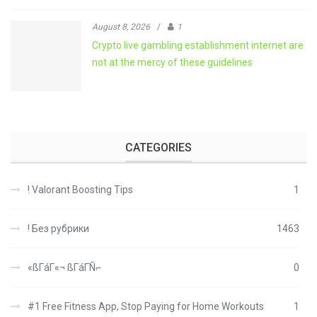
August 8, 2026
/
1
Crypto live gambling establishment internet are
not at the mercy of these guidelines
CATEGORIES
! Valorant Boosting Tips
1
! Без рубрики
1463
«ßΓáΓ«¬ ßΓáΓÑ⌐
0
#1 Free Fitness App, Stop Paying for Home Workouts
1