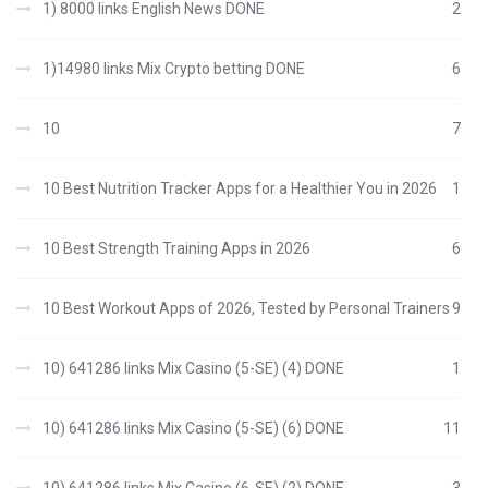
1) 8000 links English News DONE
2
1)14980 links Mix Crypto betting DONE
6
10
7
10 Best Nutrition Tracker Apps for a Healthier You in 2026
1
10 Best Strength Training Apps in 2026
6
10 Best Workout Apps of 2026, Tested by Personal Trainers
9
10) 641286 links Mix Casino (5-SE) (4) DONE
1
10) 641286 links Mix Casino (5-SE) (6) DONE
11