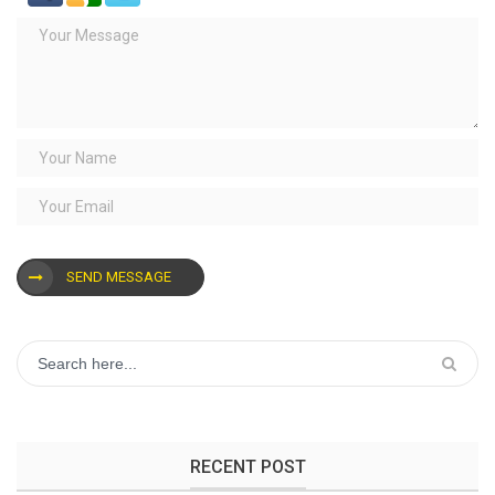
SEND MESSAGE
RECENT POST