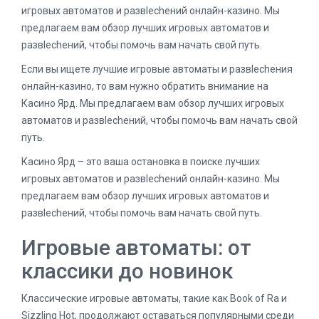
игровых автоматов и развlechений онлайн-казино. Мы
предлагаем вам обзор лучших игровых автоматов и
развlechений, чтобы помочь вам начать свой путь.
Если вы ищете лучшие игровые автоматы и развlechения
онлайн-казино, то вам нужно обратить внимание на
Касино Ярд. Мы предлагаем вам обзор лучших игровых
автоматов и развlechений, чтобы помочь вам начать свой
путь.
Касино Ярд – это ваша остановка в поиске лучших
игровых автоматов и развlechений онлайн-казино. Мы
предлагаем вам обзор лучших игровых автоматов и
развlechений, чтобы помочь вам начать свой путь.
Игровые автоматы: от
классики до новинок
Классические игровые автоматы, такие как Book of Ra и
Sizzling Hot, продолжают оставаться популярными среди