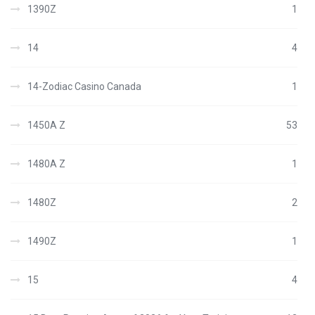
1390Z
1
14
4
14-Zodiac Casino Canada
1
1450A Z
53
1480A Z
1
1480Z
2
1490Z
1
15
4