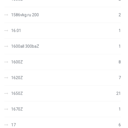
1586vkg.ru 200
2
16.01
1
1600all 300baZ
1
1600Z
8
1620Z
7
1650Z
21
1670Z
1
17
6