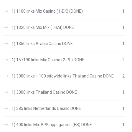
1) 1100 links Mix Casino (1-DK) (DONE)
1
1) 1320 links Mix Mix (THAI) DONE
1
1) 1350 links Arabic Casino DONE
1
1) 157190 links Mix Casino (2-PL) DONE
2
1) 3000 links + 100 sitewide links Thailand Casino DONE
2
1) 3000 links Thailand Casino DONE
1
1) 385 links Netherlands Casino DONE
1
1) 400 links Mix APK appsgames (ES) DONE
1