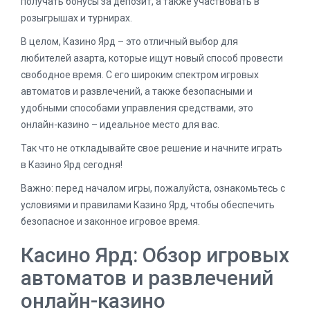
получать бонусы за депозит, а также участвовать в
розыгрышах и турнирах.
В целом, Казино Ярд – это отличный выбор для
любителей азарта, которые ищут новый способ провести
свободное время. С его широким спектром игровых
автоматов и развлечений, а также безопасными и
удобными способами управления средствами, это
онлайн-казино – идеальное место для вас.
Так что не откладывайте свое решение и начните играть
в Казино Ярд сегодня!
Важно: перед началом игры, пожалуйста, ознакомьтесь с
условиями и правилами Казино Ярд, чтобы обеспечить
безопасное и законное игровое время.
Касино Ярд: Обзор игровых
автоматов и развлечений
онлайн-казино