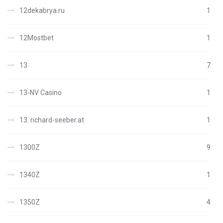
12dekabrya.ru
1
12Mostbet
1
13
7
13-NV Casino
1
13. richard-seeber.at
1
1300Z
9
1340Z
1
1350Z
4