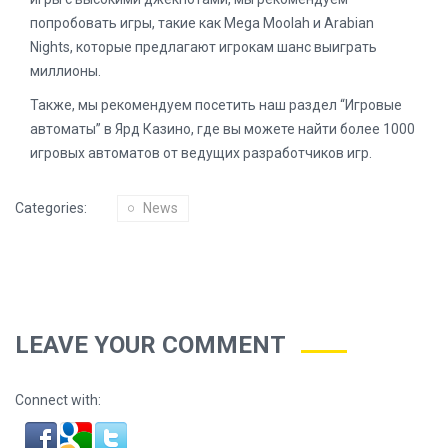
попробовать игры, такие как Mega Moolah и Arabian
Nights, которые предлагают игрокам шанс выиграть
миллионы.
Также, мы рекомендуем посетить наш раздел “Игровые
автоматы” в Ярд Казино, где вы можете найти более 1000
игровых автоматов от ведущих разработчиков игр.
Categories:
News
LEAVE YOUR COMMENT
Connect with: