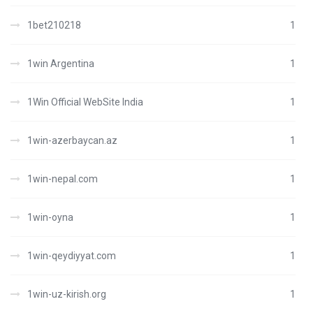
1bet210218
1
1win Argentina
1
1Win Official WebSite India
1
1win-azerbaycan.az
1
1win-nepal.com
1
1win-oyna
1
1win-qeydiyyat.com
1
1win-uz-kirish.org
1