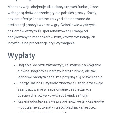
Mapa rozwoju obejmuje kilka ekscytujących funkcji, które
wzbogacą doświadczenie gry dla polskich graczy. Każdy
poziom oferuje konkretne korzyści dostosowane do
preferencji graczy i wzorców gry. Członkowie wyższych
poziomów otrzymują spersonalizowaną uwagę od
dedykowanych menedżerów kont, którzy rozumieją ich
indywidualne preferencje gry i wymagania.
Wypłaty
I najlepiej od razu zaznaczyć, że szanse na wygranie
głównej nagrody są bardzo, bardzo niskie, ale taki
jednoręki bandyta nadal ma potężną siłę przyciągania.
Energy Casino PL zyskało znaczące uznanie za swoje
zaangażowanie w zapewnianie bezpiecznych,
uczciwych i rozrywkowych doświadczeń gry.
Kasyna udostępniają wszystkie możliwe gry kasynowe
– popularne automaty, ruletki, blackjacka, jest też