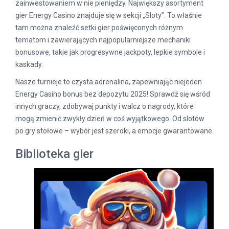
zainwestowaniem w nie pieniędzy. Największy asortyment
gier Energy Casino znajduje się w sekcji „Sloty”. To właśnie
tam można znaleźć setki gier poświęconych różnym
tematom i zawierających najpopularniejsze mechaniki
bonusowe, takie jak progresywne jackpoty, lepkie symbole i
kaskady.
Nasze turnieje to czysta adrenalina, zapewniając niejeden
Energy Casino bonus bez depozytu 2025! Sprawdź się wśród
innych graczy, zdobywaj punkty i walcz o nagrody, które
mogą zmienić zwykły dzień w coś wyjątkowego. Od slotów
po gry stołowe – wybór jest szeroki, a emocje gwarantowane.
Biblioteka gier