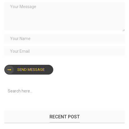
SEND MESSAGE
RECENT POST