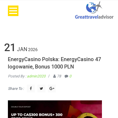
21
JAN
2026
EnergyCasino Polska: EnergyCasino 47
logowanie, Bonus 1000 PLN
Posted By :
admin2020
/
78
0
Share To :