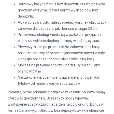
Darmowy kasyno bonus bez depozytu często pozwala
graczom otrzymać pakiet darmowych spinów bez
depozytu.
Aby wypłacić środki, należy spełnić warunek obrotu 25×
zarówno dla depozytu, jak i bonusu w ciągu 30 dni.
Pracownicy obsługi klienta są wyszkoleni, przyjaźni i
chętni udzielić niezbędnej pomocy w każdej sytuacji.
Pierwszym jest po prostu niezła zabawa, bo z kasyn
online można wyjść rozemocjonowanym nawet wtedy,
kiedy gry online uruchamia się na wirtualną kasę.
Możesz na przykład spojrzeć na zrzuty ekranu, aby
ocenić witrynę.
Nasza kolekcja obejmuje tysiące licencjonowanych
tytułów od renomowanych dostawców.
Ponadto, różne odmiany blackjacka w kasynie na żywo mogą
oferować graczom tzw. Uczestnicy mogą typować
wystąpienie specyficznych zdarzeń na polu gry, np. Bonus w
formie Darmowych Obrotów bez depozytu zwykle obejmuje