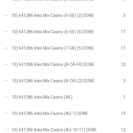
10) 641286 links Mix Casino (6-SE) (2) DONE
3
10) 641286 links Mix Casino (6-SE) (5) DONE
11
10) 641286 links Mix Casino (7-UK) (5) DONE
11
10) 641286 links Mix Casino (8-CA-FR) DONE
12
10) 641286 links Mix Casino (8-CA) (2) DONE
3
10) 641286 links Mix Casino (AE)
1
10) 641286 links Mix Casino (AU-1) DONE
13
10) 641286 links Mix Casino (AU-10-11) DONE
12