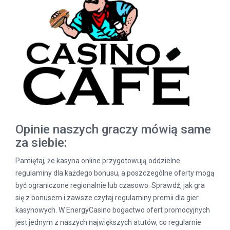
Opinie naszych graczy mówią same
za siebie:
Pamiętaj, że kasyna online przygotowują oddzielne
regulaminy dla każdego bonusu, a poszczególne oferty mogą
być ograniczone regionalnie lub czasowo. Sprawdź, jak gra
się z bonusem i zawsze czytaj regulaminy premii dla gier
kasynowych. W EnergyCasino bogactwo ofert promocyjnych
jest jednym z naszych największych atutów, co regularnie