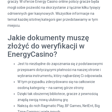
graczy. W ofercie Energy Casino online polscy gracze będa
mogli sobie pozwolić na skorzystanie z łącznie kilku tysięcy
odmiennych gier kasynowych. Wszystkie informacje na
temat każdej istotnej kategorii gier przedstawiamy w tym
miejscu.
Jakie dokumenty muszę
złożyć do weryfikacji w
EnergyCasino?
Jest to niezbędne do zapoznania się z podstawowymi
przepisami dotyczącymi płatności na naszej stronie i
wybrania instrumentu, który najbardziej Ci odpowiada.
W tym przypadku zdecydowano się na całkowicie
osobną kategorię – na samej górze strony.
Dzięki tak obszernej bibliotece, gracze z pewnością
znajdą swoją nową ulubioną grę.
Należą do nich Ragmatic Play, BF Games, NetEnt, Big
Time Gaming i wiele innych.