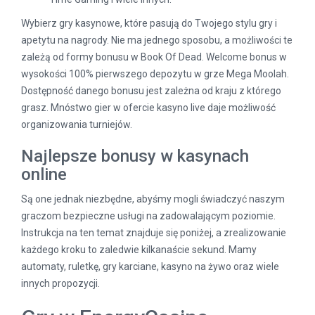
Wybierz gry kasynowe, które pasują do Twojego stylu gry i
apetytu na nagrody. Nie ma jednego sposobu, a możliwości te
zależą od formy bonusu w Book Of Dead. Welcome bonus w
wysokości 100% pierwszego depozytu w grze Mega Moolah.
Dostępność danego bonusu jest zależna od kraju z którego
grasz. Mnóstwo gier w ofercie kasyno live daje możliwość
organizowania turniejów.
Najlepsze bonusy w kasynach
online
Są one jednak niezbędne, abyśmy mogli świadczyć naszym
graczom bezpieczne usługi na zadowalającym poziomie.
Instrukcja na ten temat znajduje się poniżej, a zrealizowanie
każdego kroku to zaledwie kilkanaście sekund. Mamy
automaty, ruletkę, gry karciane, kasyno na żywo oraz wiele
innych propozycji.