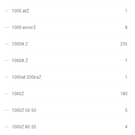
1000 allZ
1
1000 ancorZ
8
1000A Z
235
1000A Z
1
1000all 200baZ
1
1000Z
180
1000Z 50-50
5
1000Z 80-20
4