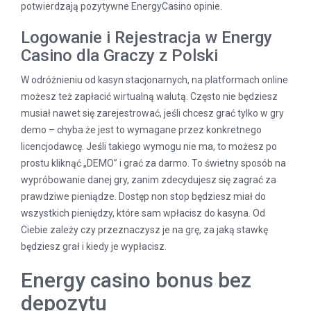
potwierdzają pozytywne EnergyCasino opinie.
Logowanie i Rejestracja w Energy
Casino dla Graczy z Polski
W odróżnieniu od kasyn stacjonarnych, na platformach online
możesz też zapłacić wirtualną walutą. Często nie będziesz
musiał nawet się zarejestrować, jeśli chcesz grać tylko w gry
demo – chyba że jest to wymagane przez konkretnego
licencjodawcę. Jeśli takiego wymogu nie ma, to możesz po
prostu kliknąć „DEMO” i grać za darmo. To świetny sposób na
wypróbowanie danej gry, zanim zdecydujesz się zagrać za
prawdziwe pieniądze. Dostęp non stop będziesz miał do
wszystkich pieniędzy, które sam wpłacisz do kasyna. Od
Ciebie zależy czy przeznaczysz je na grę, za jaką stawkę
będziesz grał i kiedy je wypłacisz.
Energy casino bonus bez
depozytu