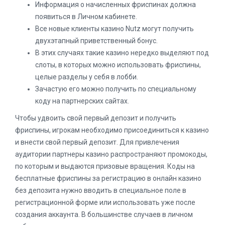
Информация о начисленных фриспинах должна
появиться в Личном кабинете.
Все новые клиенты казино Nutz могут получить
двухэтапный приветственный бонус.
В этих случаях такие казино нередко выделяют под
слоты, в которых можно использовать фриспины,
целые разделы у себя в лобби.
Зачастую его можно получить по специальному
коду на партнерских сайтах.
Чтобы удвоить свой первый депозит и получить
фриспины, игрокам необходимо присоединиться к казино
и внести свой первый депозит. Для привлечения
аудитории партнеры казино распространяют промокоды,
по которым и выдаются призовые вращения. Коды на
бесплатные фриспины за регистрацию в онлайн казино
без депозита нужно вводить в специальное поле в
регистрационной форме или использовать уже после
создания аккаунта. В большинстве случаев в личном