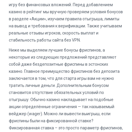
игру без финансовых вложений. Перед добавлением
казино в рейтинг мы вручную проверяем условия бонусов
в разделе «Акции», изучаем правила отыгрыша, лимиты
на вывод и требования к верификации. Также учитываем
реальные отзывы игроков, скорость выплат и
стабильность работы сайта без VPN.
Ниже мы выделяем лучшие бонусы фриспинов, а
некоторые из следующих предложений представляют
собой даже бездепозитные фриспины в эстонских
казино. Главное преимущество фриспинов без депозита
заключается в том, что для старта игры вам не нужно
тратить личные деньги. Дополнительным бонусом
становится отсутствие обязательных условий по
отыгрышу. Обычно казино накладывает на подобные
акции определённые ограничения — так называемый
вейджер (wager). Можно ли вывести выигрыш, если
фриспины были на фиксированной ставке?
Фиксированная ставка – это просто параметр фриспинов,