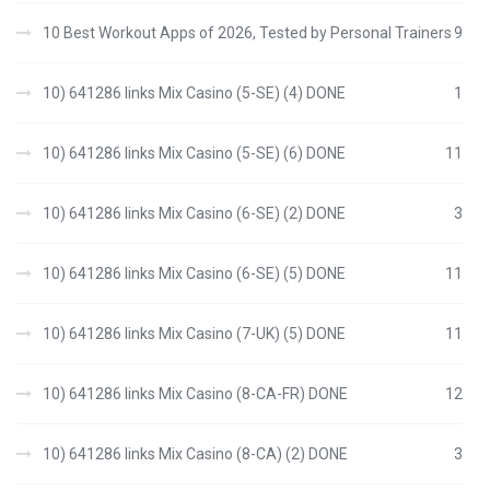
10 Best Workout Apps of 2026, Tested by Personal Trainers
9
10) 641286 links Mix Casino (5-SE) (4) DONE
1
10) 641286 links Mix Casino (5-SE) (6) DONE
11
10) 641286 links Mix Casino (6-SE) (2) DONE
3
10) 641286 links Mix Casino (6-SE) (5) DONE
11
10) 641286 links Mix Casino (7-UK) (5) DONE
11
10) 641286 links Mix Casino (8-CA-FR) DONE
12
10) 641286 links Mix Casino (8-CA) (2) DONE
3