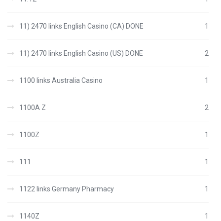
11) 2470 links English Casino (CA) DONE
1
11) 2470 links English Casino (US) DONE
2
1100 links Australia Casino
1
1100A Z
2
1100Z
1
111
1
1122 links Germany Pharmacy
1
1140Z
1