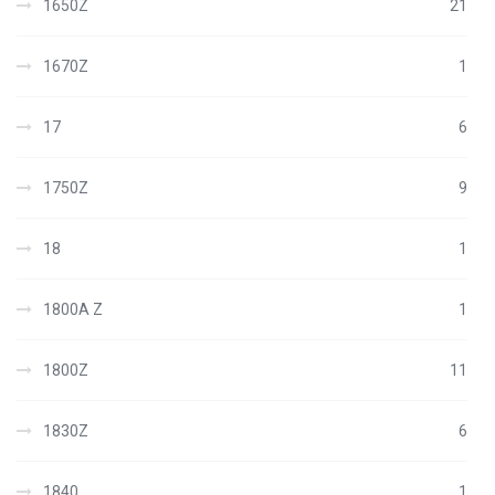
1650Z
21
1670Z
1
17
6
1750Z
9
18
1
1800A Z
1
1800Z
11
1830Z
6
1840
1