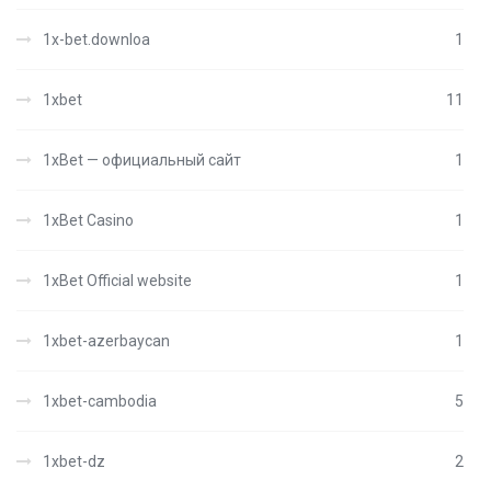
1x-bet.downloa
1
1xbet
11
1xBet — официальный сайт
1
1xBet Casino
1
1xBet Official website
1
1xbet-azerbaycan
1
1xbet-cambodia
5
1xbet-dz
2