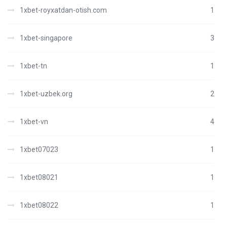
1xbet-royxatdan-otish.com
1
1xbet-singapore
3
1xbet-tn
1
1xbet-uzbek.org
2
1xbet-vn
4
1xbet07023
1
1xbet08021
1
1xbet08022
1