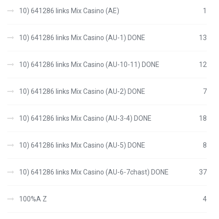
10) 641286 links Mix Casino (AE)
1
10) 641286 links Mix Casino (AU-1) DONE
13
10) 641286 links Mix Casino (AU-10-11) DONE
12
10) 641286 links Mix Casino (AU-2) DONE
7
10) 641286 links Mix Casino (AU-3-4) DONE
18
10) 641286 links Mix Casino (AU-5) DONE
8
10) 641286 links Mix Casino (AU-6-7chast) DONE
37
100%A Z
4