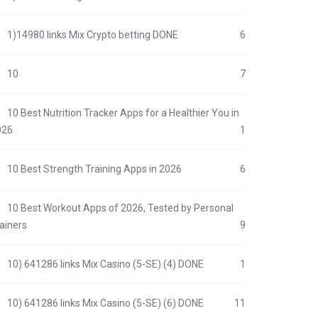
1)14980 links Mix Crypto betting DONE
6
10
7
10 Best Nutrition Tracker Apps for a Healthier You in
026
1
10 Best Strength Training Apps in 2026
6
10 Best Workout Apps of 2026, Tested by Personal
ainers
9
10) 641286 links Mix Casino (5-SE) (4) DONE
1
10) 641286 links Mix Casino (5-SE) (6) DONE
11