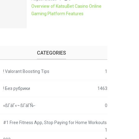
Overview of KatsuBet Casino Online
Gaming Platform Features
CATEGORIES
! Valorant Boosting Tips
1
! Без рубрики
1463
«ßΓáΓ«¬ ßΓáΓÑ⌐
0
#1 Free Fitness App, Stop Paying for Home Workouts
1