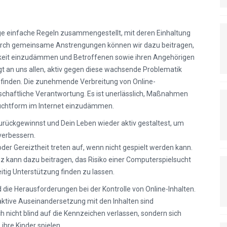
ge einfache Regeln zusammengestellt, mit deren Einhaltung
Durch gemeinsame Anstrengungen können wir dazu beitragen,
keit einzudämmen und Betroffenen sowie ihren Angehörigen
egt an uns allen, aktiv gegen diese wachsende Problematik
inden. Die zunehmende Verbreitung von Online-
lschaftliche Verantwortung. Es ist unerlässlich, Maßnahmen
Suchtform im Internet einzudämmen.
 zurückgewinnst und Dein Leben wieder aktiv gestaltest, um
verbessern.
er Gereiztheit treten auf, wenn nicht gespielt werden kann.
 kann dazu beitragen, das Risiko einer Computerspielsucht
itig Unterstützung finden zu lassen.
d die Herausforderungen bei der Kontrolle von Online-Inhalten.
ktive Auseinandersetzung mit den Inhalten sind
ich nicht blind auf die Kennzeichen verlassen, sondern sich
ihre Kinder spielen.