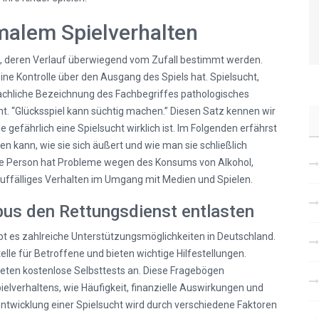
alem Spielverhalten
t, deren Verlauf überwiegend vom Zufall bestimmt werden.
eine Kontrolle über den Ausgang des Spiels hat. Spielsucht,
rachliche Bezeichnung des Fachbegriffes pathologisches
t. “Glücksspiel kann süchtig machen.” Diesen Satz kennen wir
e gefährlich eine Spielsucht wirklich ist. Im Folgenden erfährst
n kann, wie sie sich äußert und wie man sie schließlich
e Person hat Probleme wegen des Konsums von Alkohol,
auffälliges Verhalten im Umgang mit Medien und Spielen.
bus den Rettungsdienst entlasten
t es zahlreiche Unterstützungsmöglichkeiten in Deutschland.
elle für Betroffene und bieten wichtige Hilfestellungen.
ieten kostenlose Selbsttests an. Diese Fragebögen
lverhaltens, wie Häufigkeit, finanzielle Auswirkungen und
ntwicklung einer Spielsucht wird durch verschiedene Faktoren