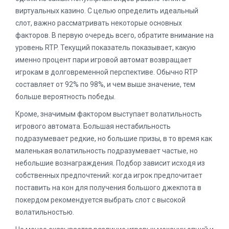
виртуальных казино. С целью определить идеальный
слот, важно рассматривать некоторые основных
факторов. В первую очередь всего, обратите внимание на
уровень RTP. Текущий показатель показывает, какую
именно процент пари игровой автомат возвращает
игрокам в долговременной перспективе. Обычно RTP
составляет от 92% по 98%, и чем выше значение, тем
больше вероятность победы.
Кроме, значимым фактором выступает волатильность
игрового автомата. Большая нестабильность
подразумевает редкие, но большие призы, в то время как
маленькая волатильность подразумевает частые, но
небольшие вознаграждения. Подбор зависит исходя из
собственных предпочтений: когда игрок предпочитает
поставить на кон для получения большого джекпота в
покердом рекомендуется выбрать слот с высокой
волатильностью.