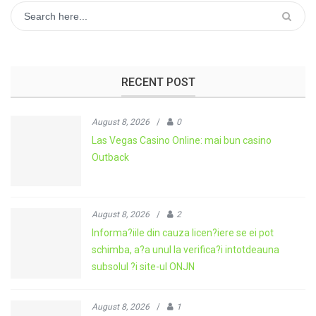
RECENT POST
August 8, 2026
/
0
Las Vegas Casino Online: mai bun casino
Outback
August 8, 2026
/
2
Informa?iile din cauza licen?iere se ei pot
schimba, a?a unul la verifica?i intotdeauna
subsolul ?i site-ul ONJN
August 8, 2026
/
1