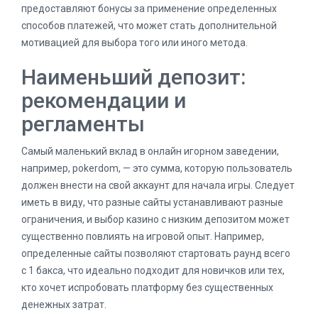
предоставляют бонусы за применение определенных
способов платежей, что может стать дополнительной
мотивацией для выбора того или иного метода.
Наименьший депозит:
рекомендации и
регламенты
Самый маленький вклад в онлайн игорном заведении,
например, pokerdom, — это сумма, которую пользователь
должен внести на свой аккаунт для начала игры. Следует
иметь в виду, что разные сайты устанавливают разные
ограничения, и выбор казино с низким депозитом может
существенно повлиять на игровой опыт. Например,
определенные сайты позволяют стартовать раунд всего
с 1 бакса, что идеально подходит для новичков или тех,
кто хочет испробовать платформу без существенных
денежных затрат.