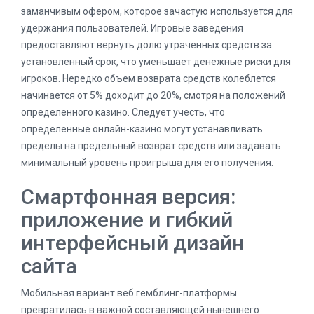
заманчивым офером, которое зачастую используется для
удержания пользователей. Игровые заведения
предоставляют вернуть долю утраченных средств за
установленный срок, что уменьшает денежные риски для
игроков. Нередко объем возврата средств колеблется
начинается от 5% доходит до 20%, смотря на положений
определенного казино. Следует учесть, что
определенные онлайн-казино могут устанавливать
пределы на предельный возврат средств или задавать
минимальный уровень проигрыша для его получения.
Смартфонная версия:
приложение и гибкий
интерфейсный дизайн
сайта
Мобильная вариант веб гемблинг-платформы
превратилась в важной составляющей нынешнего