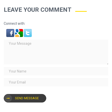
LEAVE YOUR COMMENT
Connect with:
SEND MESSAGE