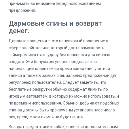
принимать во внимание перед использованием
предложения.
Дармовые спины и возврат
денег.
Даровые вращения — это популярный поощрение в
сфере онлайн казино, который даёт возможность
геймерам испытать удачу без опасности для личных
средств. Эти бонусы регулярно предлагаются
начинающим клиентам во время заведения учетной
записи а также в рамках специальных предложений для
регулярных пользователей. Следует заметить, что
бесплатные раскрутки обычно содержат лимиты по
игровым автоматам, в которых их можно использовать, и
по времени использования. Обычно, добыча от подобных
спинов должны быть прокручены установленное число
раз, прежде чем их можно будет снять.
Возврат средств, или кэшбэк, является дополнительным