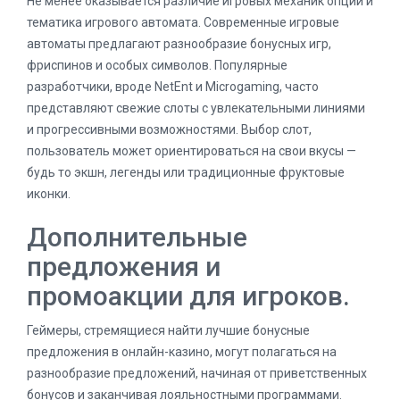
Не менее оказывается различие игровых механик опций и
тематика игрового автомата. Современные игровые
автоматы предлагают разнообразие бонусных игр,
фриспинов и особых символов. Популярные
разработчики, вроде NetEnt и Microgaming, часто
представляют свежие слоты с увлекательными линиями
и прогрессивными возможностями. Выбор слот,
пользователь может ориентироваться на свои вкусы —
будь то экшн, легенды или традиционные фруктовые
иконки.
Дополнительные
предложения и
промоакции для игроков.
Геймеры, стремящиеся найти лучшие бонусные
предложения в онлайн-казино, могут полагаться на
разнообразие предложений, начиная от приветственных
бонусов и заканчивая лояльностными программами.