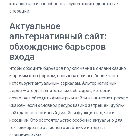
каталогу игр и способность осуществлять денежные
операции.
Актуальное
альтернативный сайт:
обхождение барьеров
входа
Чтобы обходить барьеров подключения к онлайн казино
и прочим платформам, пользователи все более часто
используют актуальным зеркалам. Альтернативный
адрес — это дополнительный веб-адрес, который
позволяет обходить фильтры и войти на интернет-ресурс.
Скажем, если основной ресурс казино запрещён, дубль-
сайт даст аналогичный дизайн и функционал, что и
исходник. Это обстоятельство особенно актуально для
тех геймеров из регионов с жесткими интернет-
ограничениями.