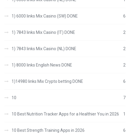
1) 6000 links Mix Casino (SW) DONE
6
1) 7843 links Mix Casino (IT) DONE
2
1) 7843 links Mix Casino (NL) DONE
2
1) 8000 links English News DONE
2
1)14980 links Mix Crypto betting DONE
6
10
7
10 Best Nutrition Tracker Apps for a Healthier You in 2026
1
10 Best Strength Training Apps in 2026
6