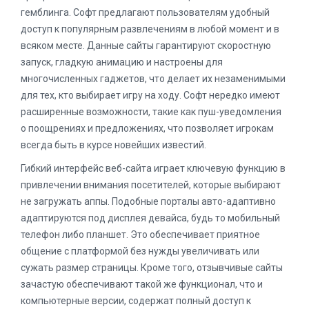
гемблинга. Софт предлагают пользователям удобный
доступ к популярным развлечениям в любой момент и в
всяком месте. Данные сайты гарантируют скоростную
запуск, гладкую анимацию и настроены для
многочисленных гаджетов, что делает их незаменимыми
для тех, кто выбирает игру на ходу. Софт нередко имеют
расширенные возможности, такие как пуш-уведомления
о поощрениях и предложениях, что позволяет игрокам
всегда быть в курсе новейших известий.
Гибкий интерфейс веб-сайта играет ключевую функцию в
привлечении внимания посетителей, которые выбирают
не загружать аппы. Подобные порталы авто-адаптивно
адаптируются под дисплея девайса, будь то мобильный
телефон либо планшет. Это обеспечивает приятное
общение с платформой без нужды увеличивать или
сужать размер страницы. Кроме того, отзывчивые сайты
зачастую обеспечивают такой же функционал, что и
компьютерные версии, содержат полный доступ к