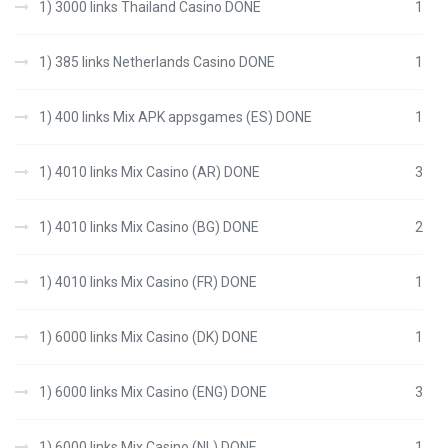
1) 3000 links Thailand Casino DONE
1
1) 385 links Netherlands Casino DONE
1
1) 400 links Mix APK appsgames (ES) DONE
1
1) 4010 links Mix Casino (AR) DONE
3
1) 4010 links Mix Casino (BG) DONE
2
1) 4010 links Mix Casino (FR) DONE
1
1) 6000 links Mix Casino (DK) DONE
1
1) 6000 links Mix Casino (ENG) DONE
3
1) 6000 links Mix Casino (NL) DONE
1