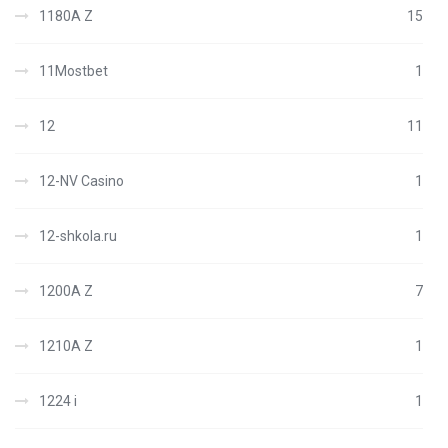
1180A Z
15
11Mostbet
1
12
11
12-NV Casino
1
12-shkola.ru
1
1200A Z
7
1210A Z
1
1224 i
1