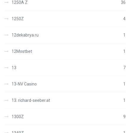
1250A Z
36
1250Z
4
12dekabrya.ru
1
12Mostbet
1
13
7
13-NV Casino
1
13. richard-seeber.at
1
1300Z
9