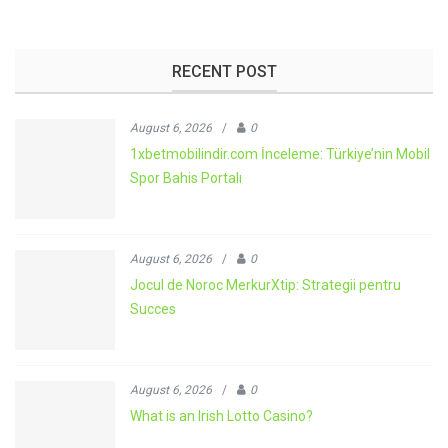
RECENT POST
August 6, 2026
/
0
1xbetmobilindir.com İnceleme: Türkiye’nin Mobil
Spor Bahis Portalı
August 6, 2026
/
0
Jocul de Noroc MerkurXtip: Strategii pentru
Succes
August 6, 2026
/
0
What is an Irish Lotto Casino?