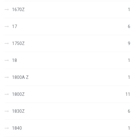
1670Z
1
17
6
1750Z
9
18
1
1800A Z
1
1800Z
11
1830Z
6
1840
1