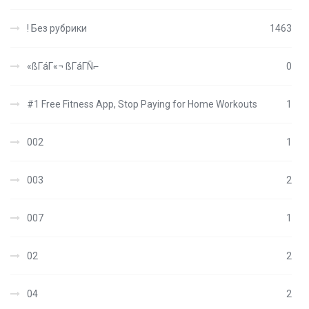
! Без рубрики
1463
«ßΓáΓ«¬ ßΓáΓÑ⌐
0
#1 Free Fitness App, Stop Paying for Home Workouts
1
002
1
003
2
007
1
02
2
04
2