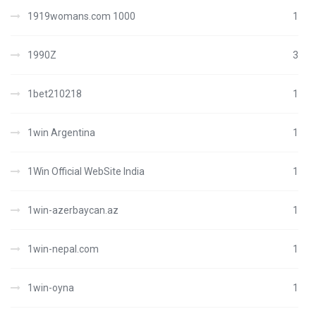
1919womans.com 1000
1
1990Z
3
1bet210218
1
1win Argentina
1
1Win Official WebSite India
1
1win-azerbaycan.az
1
1win-nepal.com
1
1win-oyna
1