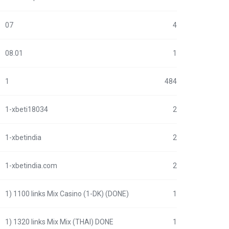
07
4
08.01
1
1
484
1-xbeti18034
2
1-xbetindia
2
1-xbetindia.com
2
1) 1100 links Mix Casino (1-DK) (DONE)
1
1) 1320 links Mix Mix (THAI) DONE
1