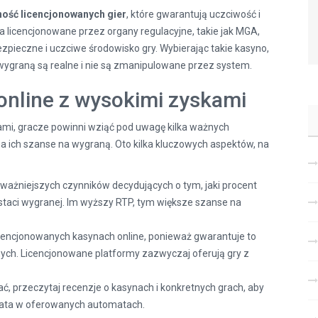
ość licencjonowanych gier
, które gwarantują uczciwość i
 licencjonowane przez organy regulacyjne, takie jak MGA,
pieczne i uczciwe środowisko gry. Wybierając takie kasyno,
wygraną są realne i nie są zmanipulowane przez system.
online z wysokimi zyskami
ami, gracze powinni wziąć pod uwagę kilka ważnych
a ich szanse na wygraną. Oto kilka kluczowych aspektów, na
jważniejszych czynników decydujących o tym, jaki procent
taci wygranej. Im wyższy RTP, tym większe szanse na
licencjonowanych kasynach online, ponieważ gwarantuje to
nych. Licencjonowane platformy zazwyczaj oferują gry z
ć, przeczytaj recenzje o kasynach i konkretnych grach, aby
płata w oferowanych automatach.