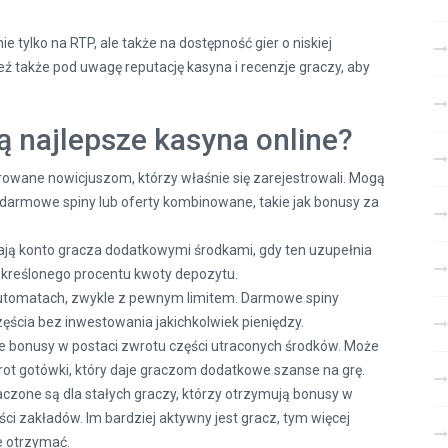
e tylko na RTP, ale także na dostępność gier o niskiej
Weź także pod uwagę reputację kasyna i recenzje graczy, aby
ą najlepsze kasyna online?
rowane nowicjuszom, którzy właśnie się zarejestrowali. Mogą
 darmowe spiny lub oferty kombinowane, takie jak bonusy za
ają konto gracza dodatkowymi środkami, gdy ten uzupełnia
określonego procentu kwoty depozytu.
automatach, zwykle z pewnym limitem. Darmowe spiny
ścia bez inwestowania jakichkolwiek pieniędzy.
je bonusy w postaci zwrotu części utraconych środków. Może
rot gotówki, który daje graczom dodatkowe szanse na grę.
czone są dla stałych graczy, którzy otrzymują bonusy w
ości zakładów. Im bardziej aktywny jest gracz, tym więcej
e otrzymać.