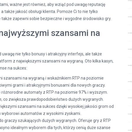
tami, ważne jest również, aby wziąć pod uwagę reputację
a także jakość obsługi klienta. Pomoże Ci to nie tylko
 także zapewni sobie bezpieczne i wygodne środowisko gry.
 najwyższymi szansami na
uwagę nie tylko bonusy i atrakcyjny interfejs, ale także
atform z największymi szansami na wygraną. Oto kilka kasyn,
nse na sukces:
i szansami na wygraną i wskaźnikiem RTP na poziomie
ciwymi grami i atrakcyjnymi bonusami dla nowych graczy.
ce różnorodne automaty z RTP na poziomie 97% i wyższym.
eje, co zwiększa prawdopodobieństwo dużych wygranych.
większymi szansami na sukces dzięki wysokiej jakości grom od
 wyborowi automatów z wysokimi zyskami.
do graczy szukających dużych wygranych. Oferuje gry z RTP
asyno idealnym wyborem dla tych, którzy cenią duże szanse