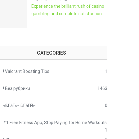
Experience the brilliant rush of casino
gambling and complete satisfaction
CATEGORIES
! Valorant Boosting Tips
1
! Без рубрики
1463
«ßΓáΓ«¬ ßΓáΓÑ⌐
0
#1 Free Fitness App, Stop Paying for Home Workouts
1