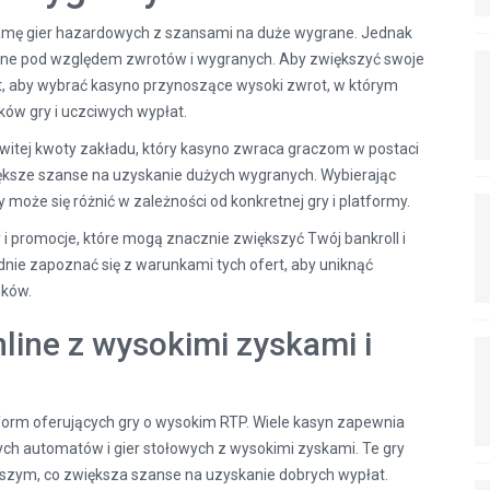
amę gier hazardowych z szansami na duże wygrane. Jednak
czne pod względem zwrotów i wygranych. Aby zwiększyć swoje
, aby wybrać kasyno przynoszące wysoki zwrot, w którym
w gry i uczciwych wypłat.
witej kwoty zakładu, który kasyno zwraca graczom w postaci
ększe szanse na uzyskanie dużych wygranych. Wybierając
 może się różnić w zależności od konkretnej gry i platformy.
 i promocje, które mogą znacznie zwiększyć Twój bankroll i
nie zapoznać się z warunkami tych ofert, aby uniknąć
nków.
line z wysokimi zyskami i
atform oferujących gry o wysokim RTP. Wiele kasyn zapewnia
ch automatów i gier stołowych z wysokimi zyskami. Te gry
szym, co zwiększa szanse na uzyskanie dobrych wypłat.