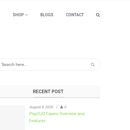
SHOP
BLOGS
CONTACT
RECENT POST
August 8, 2026
/
0
PlayOJO Casino Overview and
Features