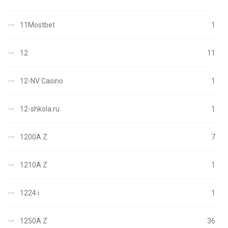
11Mostbet
1
12
11
12-NV Casino
1
12-shkola.ru
1
1200A Z
7
1210A Z
1
1224 i
1
1250A Z
36