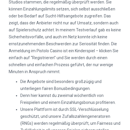
Studios stammen, die regelmäßig überprüft werden. Sie
können Einzahlungslimits setzen, sich selbst ausschließen
oder bei Bedarf auf Sucht-Hilfsangebote zugreifen. Das
zeigt, dass der Anbieter nicht nur auf Umsatz, sondern auch
auf Spielerschutz achtet. In meinem Testverlauf gab es keine
Sicherheitsvorfälle, und auch im Netz konnte ich keine
ernstzunehmenden Beschwerden zur Seriosität finden. Die
Anmeldung im Pistolo Casino ist ein Kinderspiel – klicken Sie
einfach auf “Registrieren” und Sie werden durch einen
schnellen und einfachen Prozess geführt, der nur wenige
Minuten in Anspruch nimmt.
Die Angebote sind besonders großzügig und
unterliegen fairen Bonusbedingungen.
Denn hier kannst du zweimal wöchentlich von
Freispielen und einem Einzahlungsbonus profitieren.
Unsere Plattform ist durch SSL-Verschlüsselung
geschützt, und unsere Zufallszahlengeneratoren
(RNGs) werden regelmäßig überprüft, um Fairness und