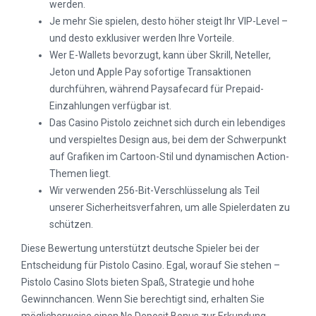
werden.
Je mehr Sie spielen, desto höher steigt Ihr VIP-Level –
und desto exklusiver werden Ihre Vorteile.
Wer E-Wallets bevorzugt, kann über Skrill, Neteller,
Jeton und Apple Pay sofortige Transaktionen
durchführen, während Paysafecard für Prepaid-
Einzahlungen verfügbar ist.
Das Casino Pistolo zeichnet sich durch ein lebendiges
und verspieltes Design aus, bei dem der Schwerpunkt
auf Grafiken im Cartoon-Stil und dynamischen Action-
Themen liegt.
Wir verwenden 256-Bit-Verschlüsselung als Teil
unserer Sicherheitsverfahren, um alle Spielerdaten zu
schützen.
Diese Bewertung unterstützt deutsche Spieler bei der
Entscheidung für Pistolo Casino. Egal, worauf Sie stehen –
Pistolo Casino Slots bieten Spaß, Strategie und hohe
Gewinnchancen. Wenn Sie berechtigt sind, erhalten Sie