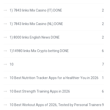
1) 7843 links Mix Casino (IT) DONE
2
1) 7843 links Mix Casino (NL) DONE
2
1) 8000 links English News DONE
2
1)14980 links Mix Crypto betting DONE
6
10
7
10 Best Nutrition Tracker Apps for a Healthier You in 2026
1
10 Best Strength Training Apps in 2026
6
10 Best Workout Apps of 2026, Tested by Personal Trainers
9