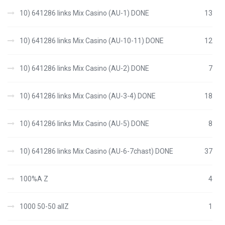
10) 641286 links Mix Casino (AU-1) DONE
13
10) 641286 links Mix Casino (AU-10-11) DONE
12
10) 641286 links Mix Casino (AU-2) DONE
7
10) 641286 links Mix Casino (AU-3-4) DONE
18
10) 641286 links Mix Casino (AU-5) DONE
8
10) 641286 links Mix Casino (AU-6-7chast) DONE
37
100%A Z
4
1000 50-50 allZ
1