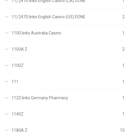
11) 2470 links English Casino (CA) DONE
1
11) 2470 links English Casino (US) DONE
2
1100 links Australia Casino
1
1100A Z
2
1100Z
1
111
1
1122 links Germany Pharmacy
1
1140Z
1
1180A Z
15