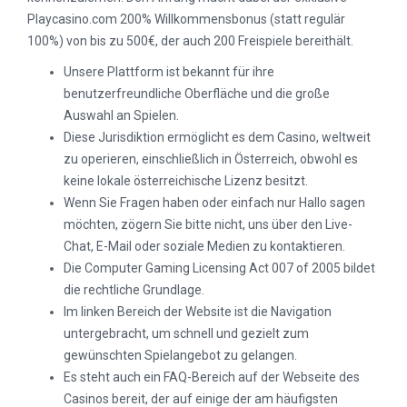
Playcasino.com 200% Willkommensbonus (statt regulär
100%) von bis zu 500€, der auch 200 Freispiele bereithält.
Unsere Plattform ist bekannt für ihre
benutzerfreundliche Oberfläche und die große
Auswahl an Spielen.
Diese Jurisdiktion ermöglicht es dem Casino, weltweit
zu operieren, einschließlich in Österreich, obwohl es
keine lokale österreichische Lizenz besitzt.
Wenn Sie Fragen haben oder einfach nur Hallo sagen
möchten, zögern Sie bitte nicht, uns über den Live-
Chat, E-Mail oder soziale Medien zu kontaktieren.
Die Computer Gaming Licensing Act 007 of 2005 bildet
die rechtliche Grundlage.
Im linken Bereich der Website ist die Navigation
untergebracht, um schnell und gezielt zum
gewünschten Spielangebot zu gelangen.
Es steht auch ein FAQ-Bereich auf der Webseite des
Casinos bereit, der auf einige der am häufigsten