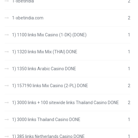
1-xbetindia
2
1-xbetindia.com
2
1) 1100 links Mix Casino (1-DK) (DONE)
1
1) 1320 links Mix Mix (THAI) DONE
1
1) 1350 links Arabic Casino DONE
1
1) 157190 links Mix Casino (2-PL) DONE
2
1) 3000 links + 100 sitewide links Thailand Casino DONE
2
1) 3000 links Thailand Casino DONE
1
1) 385 links Netherlands Casino DONE
1